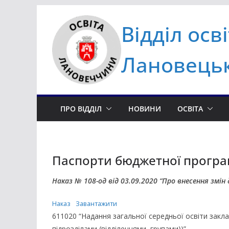
Перейти
Відділ осв
до
вмісту
Лановецьк
ПРО ВІДДІЛ
НОВИНИ
ОСВІТА
Паспорти бюджетної програ
Наказ № 108-од від 03.09.2020 “Про внесення змі
Наказ
Завантажити
611020 “Надання загальної середньої освіти закла
підрозділами (відділеннями, групами))”